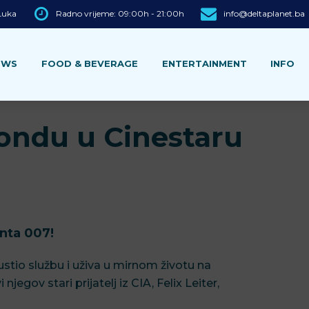
 Luka
Radno vrijeme: 09:00h - 21:00h
info@deltaplanet.ba
EWS
FOOD & BEVERAGE
ENTERTAINMENT
INFO
Bondu u Cinestaru
nta 007!
io službu i uživa u mirnom životu na
jegov stari prijatelj iz CIA, Felix Leiter,