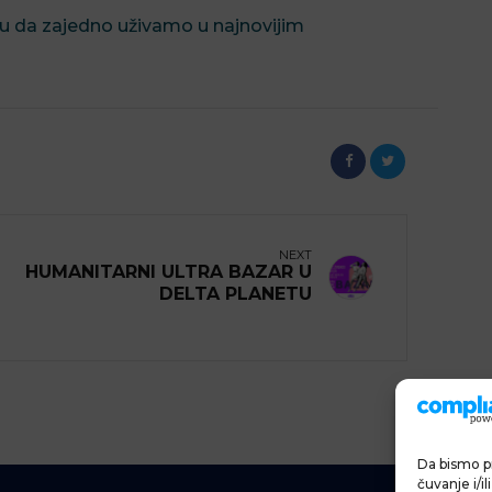
u da zajedno uživamo u najnovijim
NEXT
HUMANITARNI ULTRA BAZAR U
DELTA PLANETU
Da bismo pr
čuvanje i/i