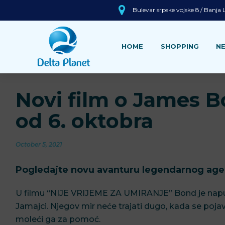
Bulevar srpske vojske 8 / Banja
HOME
SHOPPING
N
Novi film o James 
od 6. oktobra
October 5, 2021
Pogledajte novu avanturu legendarnog age
U filmu “NIJE VRIJEME ZA UMIRANJE” Bond je napust
Jamajci. Njegov mir neće trajati dugo, kada se pojavi n
moleći ga za pomoć.