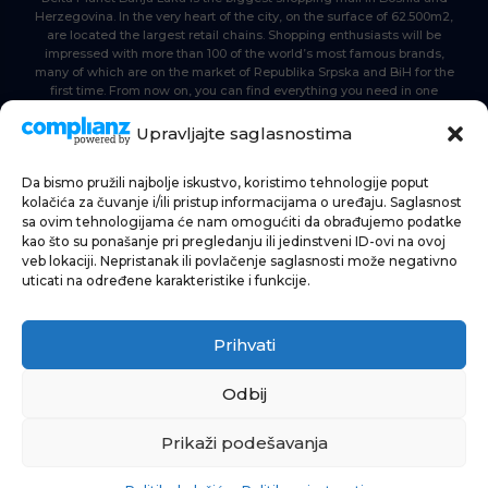
Herzegovina. In the very heart of the city, on the surface of 62.500m2,
are located the largest retail chains. Shopping enthusiasts will be
impressed with more than 100 of the world’s most famous brands,
many of which are on the market of Republika Srpska and BiH for the
first time. From now on, you can find everything you need in one
place. Delta planet- everyone is here, come and join us!
Upravljajte saglasnostima
Da bismo pružili najbolje iskustvo, koristimo tehnologije poput
HOME
kolačića za čuvanje i/ili pristup informacijama o uređaju. Saglasnost
sa ovim tehnologijama će nam omogućiti da obrađujemo podatke
SHOPPING
kao što su ponašanje pri pregledanju ili jedinstveni ID-ovi na ovoj
veb lokaciji. Nepristanak ili povlačenje saglasnosti može negativno
NEWS
uticati na određene karakteristike i funkcije.
FOOD & BEVERAGE
Prihvati
ENTERTAINMENT
INFO
Odbij
Prikaži podešavanja