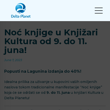
Noć knjige u Knjižari
Kultura od 9. do 11.
juna!
June 7, 2023
Popusti na Lagunina izdanja do 40%!
Idealna prilika za uživanje u kupovini vaših omiljenih
naslova tokom tradicionalne manifestacije “Noć knjige”
koja će se održati se od
9. do 11. juna
u knjižari Kultura u
Delta Planetu!