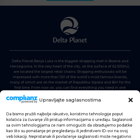
Delta Planet Banja Luka is the biggest shopping mall in Bosnia and
Herzegovina. In the very heart of the city, on the surface of 62.500m2,
are located the largest retail chains. Shopping enthusiasts will be
impressed with more than 100 of the world’s most famous brands,
many of which are on the market of Republika Srpska and BiH for the
first time. From now on, you can find everything you need in one
place. Delta planet- everyone is here, come and join us!
Upravljajte saglasnostima
Da bismo pružili najbolje iskustvo, koristimo tehnologije poput
HOME
kolačića za čuvanje i/ili pristup informacijama o uređaju. Saglasnost
sa ovim tehnologijama će nam omogućiti da obrađujemo podatke
SHOPPING
kao što su ponašanje pri pregledanju ili jedinstveni ID-ovi na ovoj
veb lokaciji. Nepristanak ili povlačenje saglasnosti može negativno
NEWS