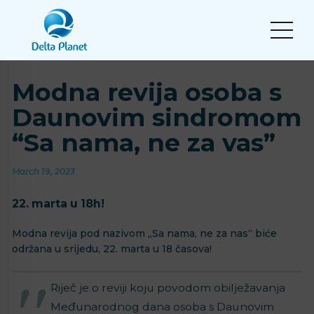
Modna revija osoba s
Daunovim sindromom
“Sa nama, ne za vas”
March 19, 2023
22. marta u 18h!
Modna revija pod nazivom „Sa nama, ne za nas“ biće
održana u srijedu, 22. marta u 18 časova!
Riječ je o reviji koju povodom obilježavanja
Međunarodnog dana osoba s Daunovim