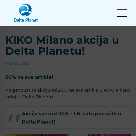
KIKO Milano akcija u
Delta Planetu!
May 29, 2025
20% na sve artikle!
Ne propustite akciju od 20% na sve artikle u KIKO Milano
radnji u Delta Planetu.
Akcija važi od 30.5 – 1.6. zato požurite u
Delta Planet!