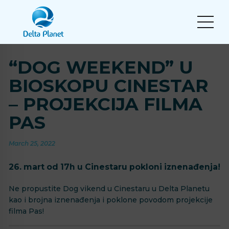
“DOG WEEKEND” U
BIOSKOPU CINESTAR
– PROJEKCIJA FILMA
PAS
March 25, 2022
26. mart od 17h u Cinestaru pokloni iznenađenja!
Ne propustite Dog vikend u Cinestaru u Delta Planetu
kao i brojna iznenađenja i poklone povodom projekcije
filma Pas!