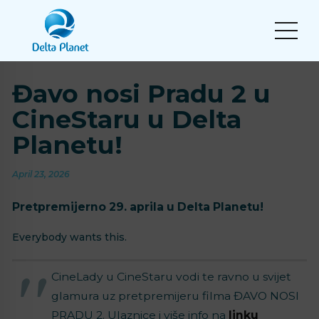
Đavo nosi Pradu 2 u
CineStaru u Delta
Planetu!
April 23, 2026
Pretpremijerno 29. aprila u Delta Planetu!
Everybody wants this.
CineLady u CineStaru vodi te ravno u svijet
glamura uz pretpremijeru filma ĐAVO NOSI
PRADU 2. Ulaznice i više info na
linku