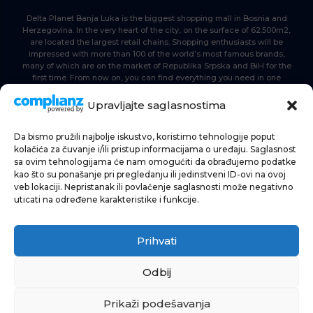
Delta Planet Banja Luka is the biggest shopping mall in Bosnia and
Herzegovina. In the very heart of the city, on the surface of 62.500m2,
are located the largest retail chains. Shopping enthusiasts will be
impressed with more than 100 of the world’s most famous brands,
many of which are on the market of Republika Srpska and BiH for the
first time. From now on, you can find everything you need in one
place. Delta planet- everyone is here, come and join us!
Upravljajte saglasnostima
Da bismo pružili najbolje iskustvo, koristimo tehnologije poput
HOME
kolačića za čuvanje i/ili pristup informacijama o uređaju. Saglasnost
sa ovim tehnologijama će nam omogućiti da obrađujemo podatke
SHOPPING
kao što su ponašanje pri pregledanju ili jedinstveni ID-ovi na ovoj
veb lokaciji. Nepristanak ili povlačenje saglasnosti može negativno
NEWS
uticati na određene karakteristike i funkcije.
FOOD & BEVERAGE
Prihvati
ENTERTAINMENT
INFO
Odbij
Prikaži podešavanja