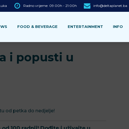
 Luka
Radno vrijeme: 09:00h - 21:00h
info@deltaplanet.ba
EWS
FOOD & BEVERAGE
ENTERTAINMENT
INFO
a i popusti u
tu od petka do nedjelje!
 od 100 radnji! Dođite i uživajte u