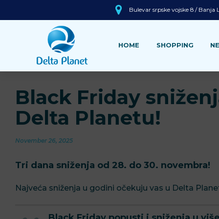
Bulevar srpske vojske 8 / Banja
HOME
SHOPPING
N
Black Friday sniženj
Delta Planetu!
November 26, 2025
Tri dana sniženja od 28. do 30. novembra!
Najveća sniženja u godini očekuju vas u Delta Plane
Black Friday popusti i sniženja u više