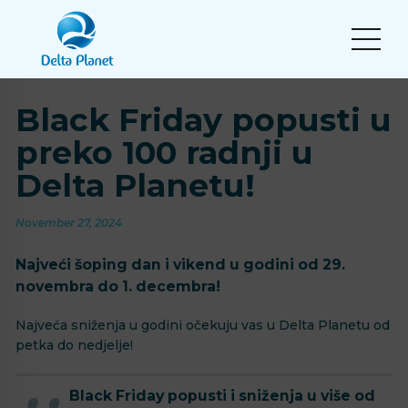
Black Friday popusti u
preko 100 radnji u
Delta Planetu!
November 27, 2024
Najveći šoping dan i vikend u godini od 29.
novembra do 1. decembra!
Najveća sniženja u godini očekuju vas u Delta Planetu od
petka do nedjelje!
Black Friday popusti i sniženja u više od