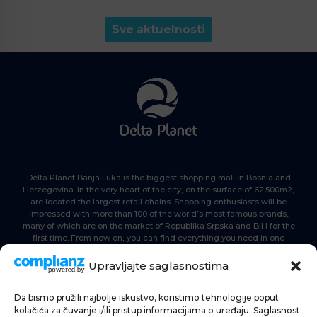
Sve aktuelnosti
Delta Planet Banja Luka is the biggest shopping mall in Bosnia and
Herzegovina. In the very heart of the city, on the surface of 62.500m2,
are located the largest retail chains. Shopping enthusiasts will be
impressed with more than 100 of the world’s most famous brands,
many of which are on the market of Republika Srpska and BiH for the
first time. From now on, you can find everything you need in one
place. Delta planet- everyone is here, come and join us!
Upravljajte saglasnostima
Da bismo pružili najbolje iskustvo, koristimo tehnologije poput
HOME
kolačića za čuvanje i/ili pristup informacijama o uređaju. Saglasnost