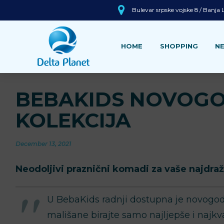
Bulevar srpske vojske 8 / Banja
HOME
SHOPPING
N
BEBAKIDS NOVOGO
KOLEKCIJA
December 13, 2021
Neodoljivi praznični komadi za vaše najdraž
U BebaKids radnji dostupna je novogodi
mališane birajte samo najljepše i najkv