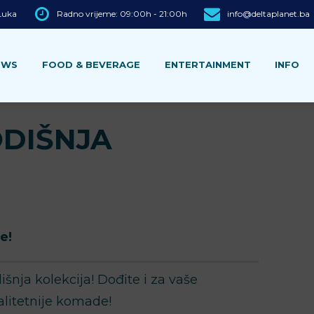
 Luka
Radno vrijeme: 09:00h - 21:00h
info@deltaplanet.ba
EWS
FOOD & BEVERAGE
ENTERTAINMENT
INFO
DIŠNJA
e!
šnja kolekcija! Dođite i za vaše
alitetnije komade!