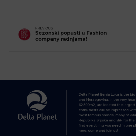
PREVIOUS
Sezonski popusti u Fashion
company radnjama!
Delta Planet Banja Luka is the bi
and Herzegovina. In the very heart 
62.500m2, are located the largest 
enthusiasts will be impressed wit
most famous brands, many of whi
Republika Srpska and BiH for the 
find everything you need in one pl
here, come and join us!