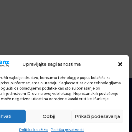
Upravljajte saglasnostima
užili najbolje iskustvo, koristimo tehnologije poput kolačića za
li pristup informacijama o uređaju. Saglasnost sa ovim tehnologijama
gućiti da obrađujemo podatke kao što su ponašanje pri
G
ili jedinstveni ID-ovi na ovoj veb lokaciji. Nepristanak ili povlačenje
 može negativno uticati na određene karakteristike i funkcije.
E
ihvati
Odbij
Prikaži podešavanja
Politika kolačića
Politika privatnosti