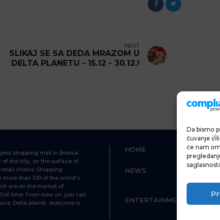
NEXT
SLIKAJ SE SA DEDA MRAZOM U
DELTA PLANETU - 15.12 - 30.12.!
Da bismo pr
čuvanje i/i
će nam omo
HOME
SHOPPIN
ggest shopping mall in Bosnia
pregledanju 
of the city, on the surface of
saglasnosti
retail chains. Shopping
NEWS
FOOD &
h more than 100 of the world’s
BEVERAG
ch are on the market of
Pr
first time. From now on, you can
ENTERTAINMENT
INFO
ace. Delta planet- everyone is