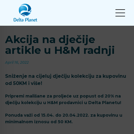
Akcija na dječije
artikle u H&M radnji
April 16, 2022
Sniženje na cijeluj dječiju kolekciju za kupovinu
od 50KM i više!
Pripremi mališane za proljeće uz popust od 20% na
dječiju kolekciju u H&M prodavnici u Delta Planetu!
Ponuda važi od 15.04. do 20.04.2022. za kupovinu u
minimalnom iznosu od 50 KM.