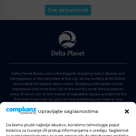
Sve aktuelnosti
Delta Planet Banja Luka is the biggest shopping mall in Bosnia and
Herzegovina. In the very heart of the city, on the surface of 62.500m2,
are located the largest retail chains. Shopping enthusiasts will be
impressed with more than 100 of the world’s most famous brands,
many of which are on the market of Republika Srpska and BiH for the
first time. From now on, you can find everything you need in one
place. Delta planet- everyone is here, come and join us!
Upravljajte saglasnostima
Da bismo pružili najbolje iskustvo, koristimo tehnologije poput
HOME
kolačića za čuvanje i/ili pristup informacijama o uređaju. Saglasnost
sa ovim tehnologijama će nam omogućiti da obrađujemo podatke